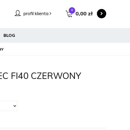
0
0,00
zł
profil klienta
BLOG
NY
C FI40 CZERWONY