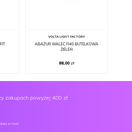
VOLTA LIGHT FACTORY
FIT
ABAŻUR WALEC FI40 BUTELKOWA
ABAŻ
ZIELEŃ
88,00
zł
y zakupach powyżej 400 zł
dres e-mail