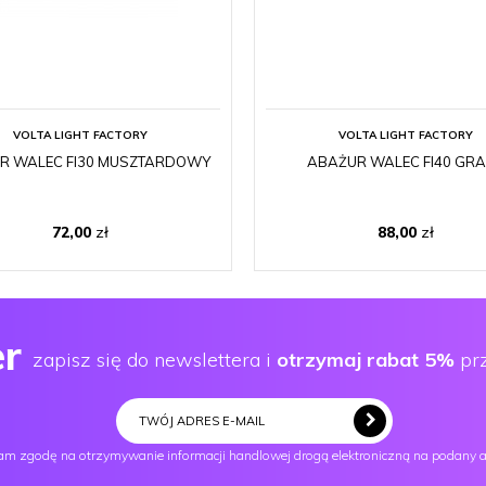
VOLTA LIGHT FACTORY
VOLTA LIGHT FACTORY
R WALEC FI30 MUSZTARDOWY
ABAŻUR WALEC FI40 GRA
72,00
zł
88,00
zł
er
zapisz się do newslettera i
otrzymaj rabat 5%
prz
m zgodę na otrzymywanie informacji handlowej drogą elektroniczną na podany a