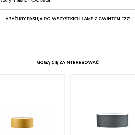
szary melanż - tzw. beton.
ABAŻURY PASUJĄ DO WSZYSTKICH LAMP Z GWINTEM E27!
MOGĄ CIĘ ZAINTERESOWAĆ