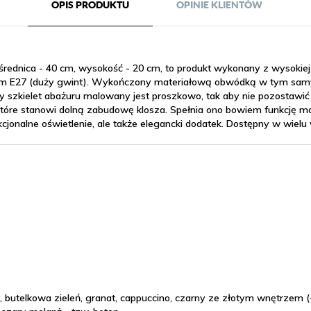
OPIS PRODUKTU
OPINIE KLIENTÓW
średnica - 40 cm, wysokość - 20 cm, to produkt wykonany z wysokiej 
em E27 (duży gwint). Wykończony materiałową obwódką w tym samym
y szkielet abażuru malowany jest proszkowo, tak aby nie pozostawić 
óre stanowi dolną zabudowę klosza. Spełnia ono bowiem funkcję ma
kcjonalne oświetlenie, ale także elegancki dodatek. Dostępny w wiel
ary, butelkowa zieleń, granat, cappuccino, czarny ze złotym wnętrzem (+