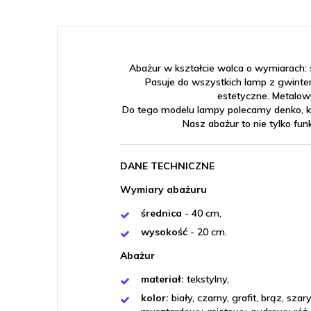
Abażur w kształcie walca o wymiarach: 
Pasuje do wszystkich lamp z gwint
estetyczne. Metalow
Do tego modelu lampy polecamy denko, kt
Nasz abażur to nie tylko fun
DANE TECHNICZNE
Wymiary abażuru
średnica
- 40 cm,
wysokość
- 20 cm.
Abażur
materiał:
tekstylny,
kolor:
biały, czarny, grafit, brąz, sz