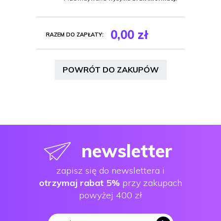
0,00
zł
RAZEM DO ZAPŁATY:
POWRÓT DO ZAKUPÓW
newsletter
zapisz się do newslettera i
otrzymaj rabat 5%
przy zakupach
powyżej 400 zł