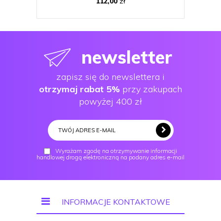
112,00
zł
newsletter
zapisz się do newslettera i
otrzymaj rabat 5%
przy zakupach
powyżej 400 zł
Wyrażam zgodę na otrzymywanie informacji
handlowej drogą elektroniczną na podany adres e-mail
INFORMACJE KONTAKTOWE