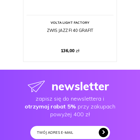
VOLTA LIGHT FACTORY
ZWIS JAZZ FI 40 GRAFIT
136,00
zł
newsletter
zapisz się do newslettera i
otrzymaj rabat 5%
przy zakupach
powyżej 400 zł