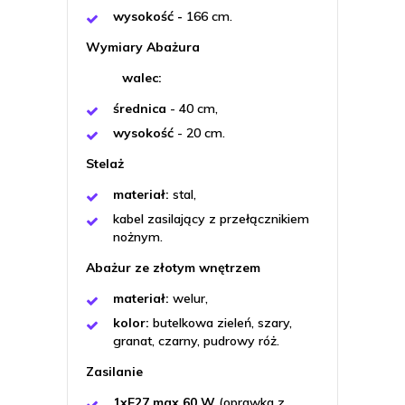
wysokość -
166 cm.
Wymiary Abażura
walec:
średnica
- 40 cm,
wysokość
- 20 cm.
Stelaż
materiał:
stal,
kabel zasilający z przełącznikiem
nożnym.
Abażur ze złotym wnętrzem
materiał:
welur,
kolor:
butelkowa zieleń, szary,
granat, czarny, pudrowy róż.
Zasilanie
1xE27 max 60 W
(oprawka z