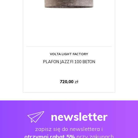
VOLTA LIGHT FACTORY
PLAFON JAZZ FI 100 BETON
LAM
720,00
zł
newsletter
zapisz się do newslettera i
otrzymaj rabat 5%
przy zakupach