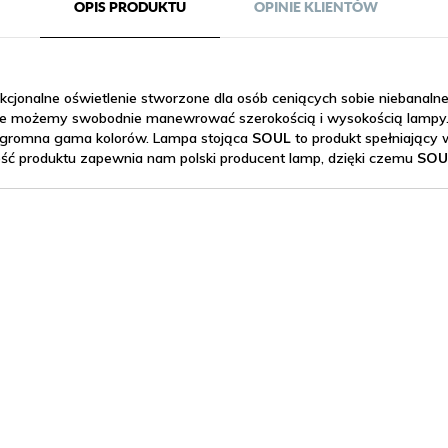
OPIS PRODUKTU
OPINIE KLIENTÓW
kcjonalne oświetlenie stworzone dla osób ceniących sobie niebanal
a, że możemy swobodnie manewrować szerokością i wysokością lampy.
a ogromna gama kolorów. Lampa stojąca
SOUL
to produkt spełniając
ość produktu zapewnia nam polski producent lamp, dzięki czemu
SO