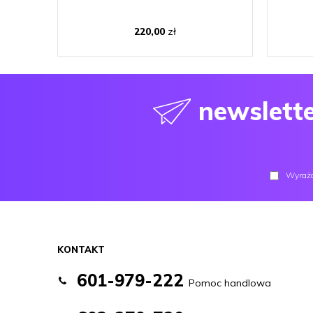
220,00
zł
newslett
Wyraża
KONTAKT
601-979-222
Pomoc handlowa