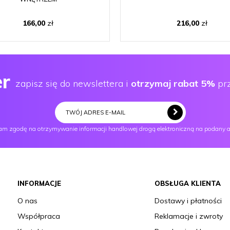
166,00
zł
216,00
zł
er
zapisz się do newslettera i
otrzymaj rabat 5%
prz
m zgodę na otrzymywanie informacji handlowej drogą elektroniczną na podany a
INFORMACJE
OBSŁUGA KLIENTA
O nas
Dostawy i płatności
Współpraca
Reklamacje i zwroty