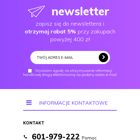
newsletter
zapisz się do newslettera i
otrzymaj rabat 5%
przy zakupach
powyżej 400 zł
Wyrażam zgodę na otrzymywanie informacji
handlowej drogą elektroniczną na podany adres e-mail
INFORMACJE KONTAKTOWE
KONTAKT
601-979-222
Pomoc