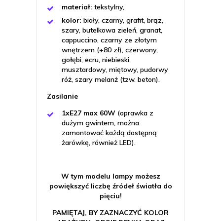
materiał:
tekstylny,
kolor:
biały, czarny, grafit, brąz,
szary, butelkowa zieleń, granat,
cappuccino, czarny ze złotym
wnętrzem (+80 zł), czerwony,
gołębi, ecru, niebieski,
musztardowy, miętowy, pudorwy
róż, szary melanż (tzw. beton).
Zasilanie
1xE27 max 60W
(oprawka z
dużym gwintem, można
zamontować każdą dostępną
żarówkę, również LED).
W tym modelu lampy możesz
powiększyć liczbę źródeł światła do
pięciu!
PAMIĘTAJ, BY ZAZNACZYĆ KOLOR