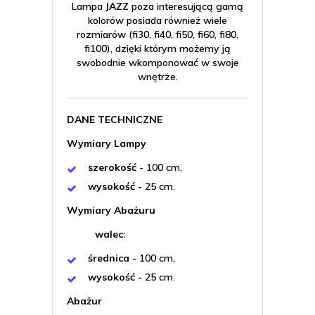
Lampa
JAZZ
poza interesującą gamą
kolorów posiada również wiele
rozmiarów (fi30, fi40, fi50, fi60, fi80,
fi100), dzięki którym możemy ją
swobodnie wkomponować w swoje
wnętrze.
DANE TECHNICZNE
Wymiary Lampy
szerokość -
100 cm,
wysokość -
25 cm.
Wymiary Abażuru
walec:
średnica -
100 cm,
wysokość -
25 cm.
Abażur