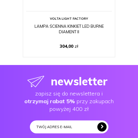
VOLTA LIGHT FACTORY
LAMPA ŚCIENNA KINKIET LED BURNE
LAM
DIAMENT II
304,00
zł
newsletter
zapisz się do newslettera i
otrzymaj rabat 5%
przy zakupach
powyżej 400 zł