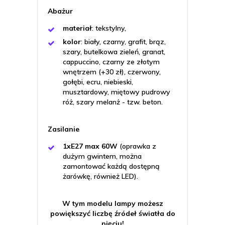
Abażur
materiał
: tekstylny,
kolor
: biały, czarny, grafit, brąz,
szary, butelkowa zieleń, granat,
cappuccino, czarny ze złotym
wnętrzem (+30 zł), czerwony,
gołębi, ecru, niebieski,
musztardowy, miętowy pudrowy
róż, szary melanż - tzw. beton.
Zasilanie
1xE27 max 60W
(oprawka z
dużym gwintem, można
zamontować każdą dostępną
żarówkę, również LED).
W tym modelu lampy możesz
powiększyć liczbę źródeł światła do
pięciu!