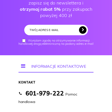
zapisz się do newslettera i
otrzymaj rabat 5%
przy zakupach
powyżej 400 zł
Wyrażam zgodę na otrzymywanie informacji
handlowej drogą elektroniczną na podany adres e-mail
INFORMACJE KONTAKTOWE
KONTAKT
601-979-222
Pomoc
handlowa