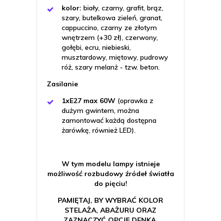
kolor:
biały, czarny, grafit, brąz,
szary, butelkowa zieleń, granat,
cappuccino, czarny ze złotym
wnętrzem (+30 zł), czerwony,
gołębi, ecru, niebieski,
musztardowy, miętowy, pudrowy
róż, szary melanż - tzw. beton.
Zasilanie
1xE27 max 60W
(oprawka z
dużym gwintem, można
zamontować każdą dostępna
żarówkę, również LED).
W tym modelu lampy istnieje
możliwość rozbudowy źródeł światła
do pięciu!
PAMIĘTAJ, BY WYBRAĆ KOLOR
STELAŻA, ABAŻURU ORAZ
ZAZNACZYĆ OPCJĘ DENKA.